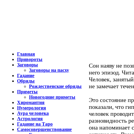
Главная
Привороты
Заговоры
Сон наяву не поз
Заговоры на пасху
него эпизод. Чи
Гадание
Человек, занятый
Обряды
не замечает тече
Рождественские обряды
Приметы
Новогодние приметы
Это состояние пр
Хиромантия
показали, что г
Нумерология
человек проводит
Аура человека
Астрология
разновидность ре
Гадание на Таро
она напоминает с
Самосовершенствование