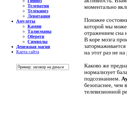
активность. Взам
Гипноз
Телепатия
моментально вклю
Телекинез
Левитация
Похожее состояни
Амулеты
которой мы може
Камни
Талисманы
отражением сна н
Обереги
В коре мозга про
Символы
затормаживается 
Денежная магия
Карта сайта
на этот раз не н
Каково же предна
нормализует бала
подсознанием.
А
безопаснее, чем 
телевизионной р