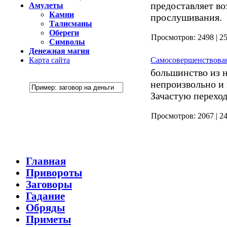
предоставляет во
Амулеты
Камни
прослушивания.
Талисманы
Обереги
Просмотро
Символы
Денежная магия
Карта сайта
Самосовершенствова
большинство из н
непроизвольно и 
Зачастую переход
Просмотро
Главная
Привороты
Заговоры
Гадание
Обряды
Приметы