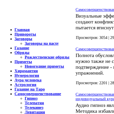
Самосовершенствова
Визуальные эффе
создают конфлик
пытается втисну
Главная
Привороты
Просмотро
Заговоры
Заговоры на пасху
Гадание
Самосовершенствова
Обряды
Полнота обусловл
Рождественские обряды
нужно также не с
Приметы
Новогодние приметы
подтверждение -
Хиромантия
упражнений.
Нумерология
Аура человека
Просмотро
Астрология
Гадание на Таро
Самосовершенствование
Самосовершенствова
Гипноз
индивидуальный кур
Телепатия
Аудио гипноз явл
Телекинез
Методика избавля
Левитация