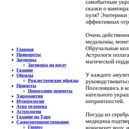
самобытным укра
сказки о вампира
пуля? Эзотерики 
эффективных отра
Очень действенны
медальоны, монет
Обручальные кол
Главная
Астрологи полага
Привороты
Заговоры
магической подде
Заговоры на пасху
Гадание
У каждого амулет
Обряды
Рождественские обряды
руководствоватьс
Приметы
Поселившись в ко
Новогодние приметы
нательного украш
Хиромантия
неприятностей.
Нумерология
Аура человека
Астрология
Посуда из серебр
Гадание на Таро
медицина подтвер
Самосовершенствование
ионизиует воду, 
Гипноз