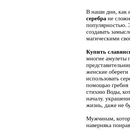
В наши дни, как 
серебра
не сложн
популярностью. Э
создавать замысл
магическими сво
Купить славянск
многие амулеты 
представительни
женские обереги 
использовать сер
помощью гребня 
стихию Воды, кот
началу. украшени
жизнь, даже не б
Мужчинам, кото
наверняка понрав