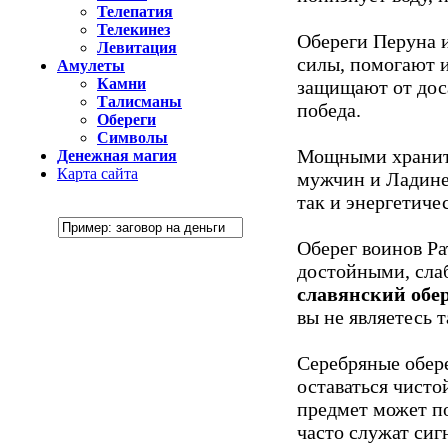
Телепатия
Телекинез
Обереги Перуна 
Левитация
силы, помогают и
Амулеты
Камни
защищают от доса
Талисманы
победа.
Обереги
Символы
Мощными храните
Денежная магия
Карта сайта
мужчин и Ладине
так и энергетиче
Оберег воинов Ра
достойными, сла
славянский обер
вы не являетесь 
Серебряные обере
оставаться чист
предмет может п
часто служат сиг