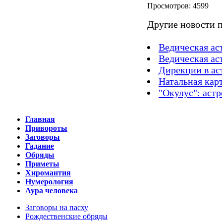
Просмот
Другие новости п
Ведическая ас
Ведическая ас
Дирекции в аст
Натальная карт
"Окулус": аст
Главная
Привороты
Заговоры
Гадание
Обряды
Приметы
Хиромантия
Нумерология
Аура человека
Заговоры на пасху
Рождественские обряды