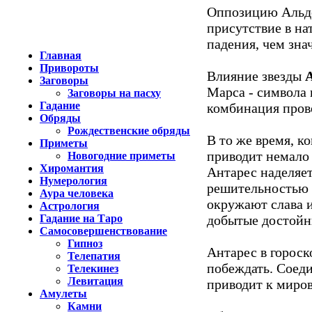
Оппозицию Альд
присутствие в на
падения, чем зна
Главная
Привороты
Влияние звезды
Заговоры
Марса - символа 
Заговоры на пасху
Гадание
комбинация пров
Обряды
Рождественские обряды
В то же время, к
Приметы
приводит немало
Новогодние приметы
Хиромантия
Антарес наделяе
Нумерология
решительностью и
Аура человека
окружают слава и
Астрология
Гадание на Таро
добытые достойн
Самосовершенствование
Гипноз
Антарес в гороск
Телепатия
побеждать. Соед
Телекинез
Левитация
приводит к миров
Амулеты
Камни