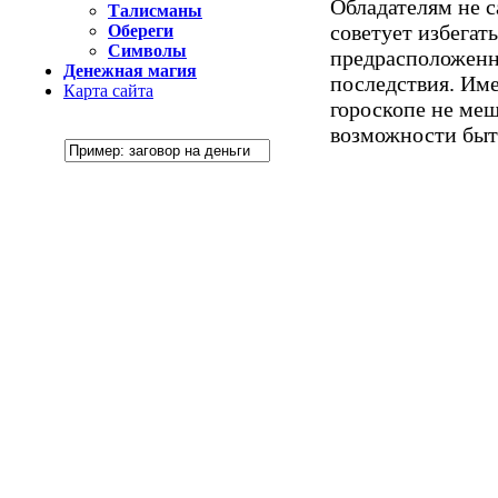
Обладателям не 
Талисманы
советует избегат
Обереги
Символы
предрасположенно
Денежная магия
последствия. Име
Карта сайта
гороскопе не меш
возможности быть