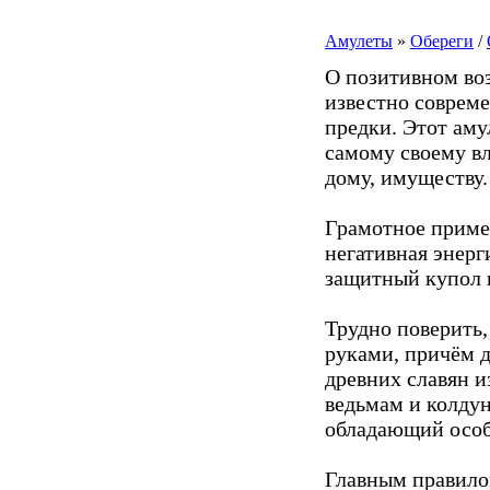
Амулеты
»
Обереги
/
О позитивном во
известно соврем
предки. Этот аму
самому своему вл
дому, имуществу.
Грамотное прим
негативная энерг
защитный купол н
Трудно поверить,
руками, причём д
древних славян и
ведьмам и колдун
обладающий особ
Главным правило