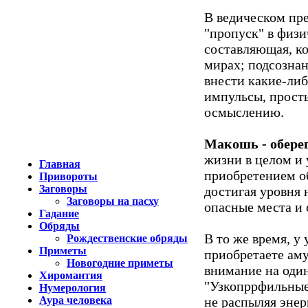
В ведическом пре
"пропуск" в физи
составляющая, ко
мирах; подсознан
внести какие-либ
импульсы, простые
осмыслению.
Макошь - обере
жизни в целом и 
Главная
приобретением об
Привороты
Заговоры
достигая уровня 
Заговоры на пасху
опасные места и 
Гадание
Обряды
В то же время, у
Рождественские обряды
Приметы
приобретаете аму
Новогодние приметы
внимание на один
Хиромантия
"Узкопррфильные
Нумерология
Аура человека
не распыляя энер