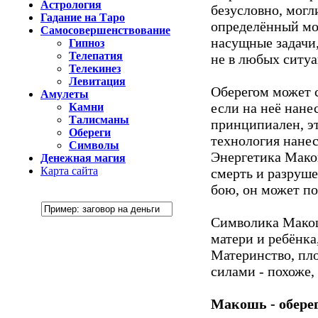
Астрология
безусловно, могли
Гадание на Таро
определённый мо
Самосовершенствование
насущные задачи
Гипноз
Телепатия
не в любых ситуа
Телекинез
Левитация
Оберегом может 
Амулеты
если на неё нане
Камни
Талисманы
принципиален, э
Обереги
технология нане
Символы
Энергетика Мако
Денежная магия
Карта сайта
смерть и разруше
бою, он может по
Символика Макош
матери и ребёнка
Материнство, пло
силами - похоже,
Макошь - обере